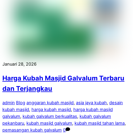
Januari 28, 2026
Harga Kubah Masjid Galvalum Terbaru
dan Terjangkau
admin
Blog
anggaran kubah masjid
,
asia jaya kubah
,
desain
kubah masjid
,
harga kubah masjid
,
harga kubah masjid
galvalum
,
kubah galvalum berkualitas
,
kubah galvalum
pekanbaru
,
kubah masjid galvalum
,
kubah masjid tahan lama
,
pemasangan kubah galvalum
0