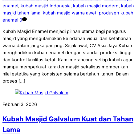
enamel
,
kubah masjid Indonesia
,
kubah masjid modern
,
kubah
masjid tahan lama
,
kubah masjid warna awet
,
produsen kubah
enamel
0
Kubah Masjid Enamel menjadi pilihan utama bagi pengurus
masjid yang mengutamakan keindahan visual dan ketahanan
warna dalam jangka panjang. Sejak awal, CV Asia Jaya Kubah
menghadirkan kubah enamel dengan standar produksi tinggi
dan kontrol kualitas ketat. Kami merancang setiap kubah agar
mampu memperkuat karakter masjid sekaligus memberikan
nilai estetika yang konsisten selama bertahun-tahun. Dalam
proses […]
Februari 3, 2026
Kubah Masjid Galvalum Kuat dan Tahan
Lama