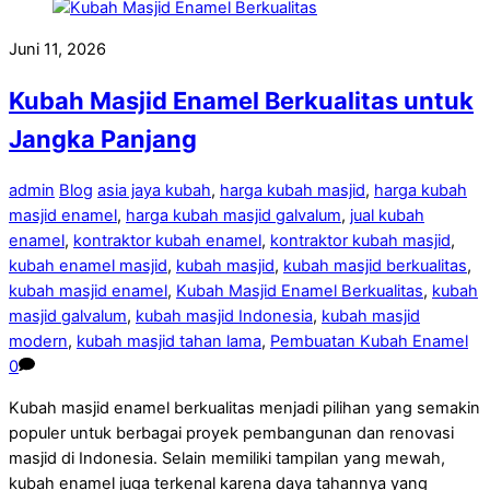
Juni 11, 2026
Kubah Masjid Enamel Berkualitas untuk
Jangka Panjang
admin
Blog
asia jaya kubah
,
harga kubah masjid
,
harga kubah
masjid enamel
,
harga kubah masjid galvalum
,
jual kubah
enamel
,
kontraktor kubah enamel
,
kontraktor kubah masjid
,
kubah enamel masjid
,
kubah masjid
,
kubah masjid berkualitas
,
kubah masjid enamel
,
Kubah Masjid Enamel Berkualitas
,
kubah
masjid galvalum
,
kubah masjid Indonesia
,
kubah masjid
modern
,
kubah masjid tahan lama
,
Pembuatan Kubah Enamel
0
Kubah masjid enamel berkualitas menjadi pilihan yang semakin
populer untuk berbagai proyek pembangunan dan renovasi
masjid di Indonesia. Selain memiliki tampilan yang mewah,
kubah enamel juga terkenal karena daya tahannya yang