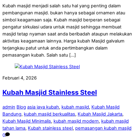
Kubah masjid menjadi salah satu hal yang penting dalam
pembangunan masjid. bukan hanya sebagai ornamen atau
simbol keagamaan saja. Kubah masjid berperan sebagai
pengatur sirkulasi udara untuk masjid sehingga membuat
masjid tetap nyaman saat anda beribadah ataupun melakukan
aktivitas keagamaan lainnya. Harga kubah Masjid galvalum
terjangkau patut untuk anda pertimbangkan dalam
pemasangan kubah. Salah satu […]
Februari 4, 2026
Kubah Masjid Stainless Steel
admin
Blog
asia jaya kubah
,
kubah masjid
,
Kubah Masjid
Bandung
,
kubah masjid berkualitas
,
Kubah Masjid Jakarta
,
Kubah Masjid Minimalis
,
kubah masjid modern
,
kubah masjid
tahan lama
,
Kubah stainless steel
,
pemasangan kubah masjid
0