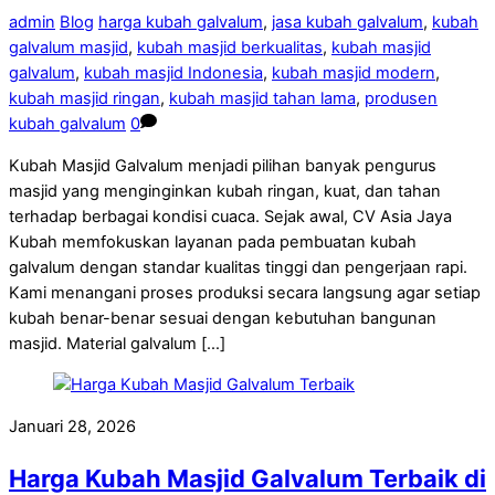
admin
Blog
harga kubah galvalum
,
jasa kubah galvalum
,
kubah
galvalum masjid
,
kubah masjid berkualitas
,
kubah masjid
galvalum
,
kubah masjid Indonesia
,
kubah masjid modern
,
kubah masjid ringan
,
kubah masjid tahan lama
,
produsen
kubah galvalum
0
Kubah Masjid Galvalum menjadi pilihan banyak pengurus
masjid yang menginginkan kubah ringan, kuat, dan tahan
terhadap berbagai kondisi cuaca. Sejak awal, CV Asia Jaya
Kubah memfokuskan layanan pada pembuatan kubah
galvalum dengan standar kualitas tinggi dan pengerjaan rapi.
Kami menangani proses produksi secara langsung agar setiap
kubah benar-benar sesuai dengan kebutuhan bangunan
masjid. Material galvalum […]
Januari 28, 2026
Harga Kubah Masjid Galvalum Terbaik di