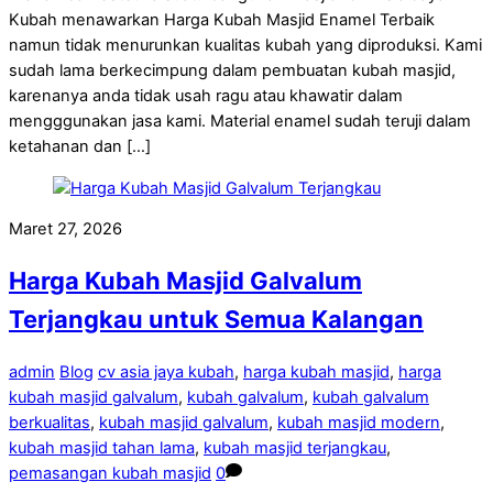
Kubah menawarkan Harga Kubah Masjid Enamel Terbaik
namun tidak menurunkan kualitas kubah yang diproduksi. Kami
sudah lama berkecimpung dalam pembuatan kubah masjid,
karenanya anda tidak usah ragu atau khawatir dalam
mengggunakan jasa kami. Material enamel sudah teruji dalam
ketahanan dan […]
Maret 27, 2026
Harga Kubah Masjid Galvalum
Terjangkau untuk Semua Kalangan
admin
Blog
cv asia jaya kubah
,
harga kubah masjid
,
harga
kubah masjid galvalum
,
kubah galvalum
,
kubah galvalum
berkualitas
,
kubah masjid galvalum
,
kubah masjid modern
,
kubah masjid tahan lama
,
kubah masjid terjangkau
,
pemasangan kubah masjid
0