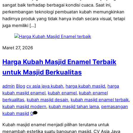
sangat baik terhadap berbagai kondisi cuaca. Saat ini,
perkembangan teknologi pembuatan kubah memungkinkan
hadirnya produk yang tidak hanya indah secara visual, tetapi
juga memiliki […]
Maret 27, 2026
Harga Kubah Masjid Enamel Terbaik
untuk Masjid Berkualitas
admin
Blog
cv asia jaya kubah
,
harga kubah masjid
,
harga
kubah masjid enamel
,
kubah enamel
,
kubah enamel
berkualitas
,
kubah masjid desain
,
kubah masjid enamel terbaik
,
kubah masjid modern
,
kubah masjid tahan lama
,
pemasangan
kubah masjid
0
Kubah masjid enamel menjadi pilihan terutama untuk
menambah estetika suatu bangunan masjid. CV Asia Jaya