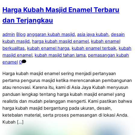
Harga Kubah Masjid Enamel Terbaru
dan Terjangkau
admin
Blog
anggaran kubah masjid
,
asia jaya kubah
,
desain
kubah masjid
,
harga kubah masjid enamel
,
kubah enamel
berkualitas
,
kubah enamel harga
,
kubah enamel terbaik
,
kubah
masjid enamel
,
kubah masjid tahan lama
,
pemasangan kubah
enamel
0
Harga kubah masjid enamel sering menjadi pertanyaan
pertama pengurus masjid ketika merencanakan pembangunan
atau renovasi. Karena itu, kami di Asia Jaya Kubah menyusun
panduan lengkap tentang harga kubah masjid enamel yang
realistis dan mudah pelanggan mengerti. Kami pastikan bahwa
harga kubah masjid bergantung pada ukuran, desain,
ketebalan material, serta proses pemasangan di lokasi Anda.
Kubah […]