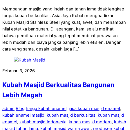
Membangun masjid yang indah dan tahan lama tidak lengkap
tanpa kubah berkualitas. Asia Jaya Kubah menghadirkan
Kubah Masjid Stainless Steel yang kuat, awet, dan menambah
nilai estetika bangunan. Di lapangan, kami selalu melihat
bahwa pemilihan material yang tepat membuat perawatan
lebih mudah dan biaya jangka panjang lebih efisien. Dengan
cara yang sama, desain kubah juga […]
Februari 3, 2026
Kubah Masjid Berkualitas Bangunan
Lebih Megah
admin
Blog
harga kubah enamel
,
jasa kubah masjid enamel
,
kubah enamel masjid
,
kubah masjid berkualitas
,
kubah masjid
enamel
,
kubah masjid Indonesia
,
kubah masjid modern
,
kubah
masjid tahan lama
,
kubah masjid warna awet
,
produsen kubah