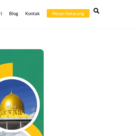
Back
Search
To
ri
Blog
Kontak
Pesan Sekarang
Top