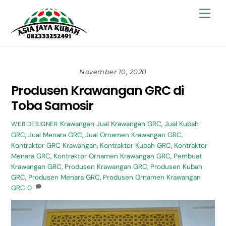
Skip
Back
Men
to
To
content
Top
November 10, 2020
Produsen Krawangan GRC di
Toba Samosir
Krawangan
Jual Krawangan GRC
,
Jual Kubah
WEB DESIGNER
GRC
,
Jual Menara GRC
,
Jual Ornamen Krawangan GRC
,
Kontraktor GRC Krawangan
,
Kontraktor Kubah GRC
,
Kontraktor
Menara GRC
,
Kontraktor Ornamen Krawangan GRC
,
Pembuat
Krawangan GRC
,
Produsen Krawangan GRC
,
Produsen Kubah
GRC
,
Produsen Menara GRC
,
Produsen Ornamen Krawangan
GRC
0