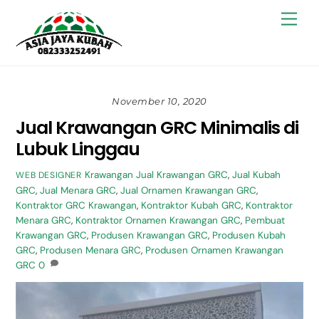
Skip
Back
Men
to
To
content
Top
November 10, 2020
Jual Krawangan GRC Minimalis di
Lubuk Linggau
Krawangan
Jual Krawangan GRC
,
Jual Kubah
WEB DESIGNER
GRC
,
Jual Menara GRC
,
Jual Ornamen Krawangan GRC
,
Kontraktor GRC Krawangan
,
Kontraktor Kubah GRC
,
Kontraktor
Menara GRC
,
Kontraktor Ornamen Krawangan GRC
,
Pembuat
Krawangan GRC
,
Produsen Krawangan GRC
,
Produsen Kubah
GRC
,
Produsen Menara GRC
,
Produsen Ornamen Krawangan
GRC
0