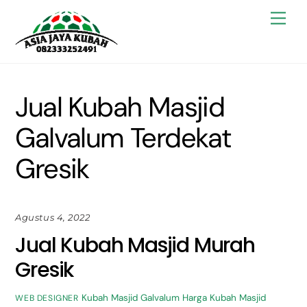
Skip
Back
Men
to
To
content
Top
Jual Kubah Masjid
Galvalum Terdekat
Gresik
Agustus 4, 2022
Jual Kubah Masjid Murah
Gresik
Kubah Masjid Galvalum
Harga Kubah Masjid
WEB DESIGNER