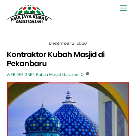
Skip
Back
Men
to
To
content
Top
Desember 2, 2020
Kontraktor Kubah Masjid di
Pekanbaru
Kubah Masjid Galvalum
0
WEB DESIGNER