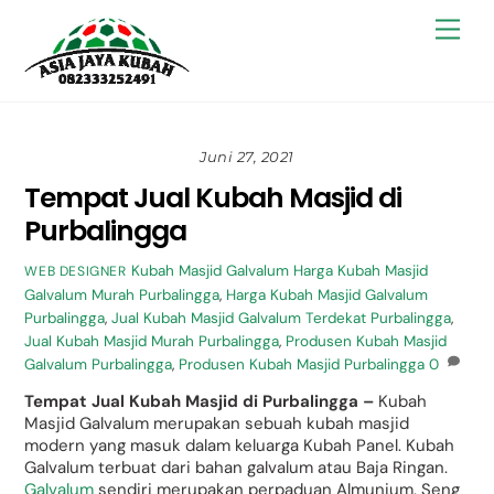
Skip
Back
Men
to
To
content
Top
Juni 27, 2021
Tempat Jual Kubah Masjid di
Purbalingga
Kubah Masjid Galvalum
Harga Kubah Masjid
WEB DESIGNER
Galvalum Murah Purbalingga
,
Harga Kubah Masjid Galvalum
Purbalingga
,
Jual Kubah Masjid Galvalum Terdekat Purbalingga
,
Jual Kubah Masjid Murah Purbalingga
,
Produsen Kubah Masjid
Galvalum Purbalingga
,
Produsen Kubah Masjid Purbalingga
0
Tempat Jual Kubah Masjid di Purbalingga –
Kubah
Masjid Galvalum merupakan sebuah kubah masjid
modern yang masuk dalam keluarga Kubah Panel. Kubah
Galvalum terbuat dari bahan galvalum atau Baja Ringan.
Galvalum
sendiri merupakan perpaduan Almunium, Seng