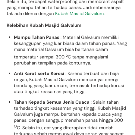
Selain itu, terdapat waterproofing dari membrant aspalt
yang mampu tahan terhadap panas. Jadi sebenaranya
tak ada dilema dengan
Kubah Masjid Galvalum
.
Kelebihan Kubah Masjid Galvalum
Mampu Tahan Panas
: Material Galvalum memiliki
kesanggupan yang luar biasa dalam tahan panas. Yang
mana material Galvalum bisa bertahan dalam
o
temperatur sampai 300
C tanpa mengalami
perubahan tampilan pada konturnya.
Anti Karat serta Korosi
: Karena terbuat dari baja
ringan, Kubah Masjid Galvalum mempunyai energi
bendung yang luar umum, termasuk terhadap korosi
atau tingkat keasaman yang tinggi.
Tahan Kepada Semua Jenis Cuaca
: Selain tahan
terhadap tingkat keasaman yang tinggi, Kubah Masjid
Galvalum juga mampu bertahan kepada cuaca yang
panas, dengan sanggup menahan panas hingga 300
O
C. Selain itu, cat yang diterapkan tidak mudah
terkupas sebab mempunyai daya serap yang sangat