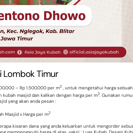
di Lombok Timur
2
00.000 – Rp 1.500.000 per m
, untuk mengetahui harga sebuah
2
ah kubah masjid dan kalikan dengan harga per m
. Gunakan rumu
jid yang akan anda pesan :
2
ah Masjid x Harga per m
erapa kisaran dana yang anda keluarkan untuk mengorder sebu
ang mempengaruhi harga di atas, yakni : Luas Kubah, Desain Kub