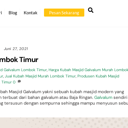
Back
Search
To
ri
Blog
Kontak
Pesan Sekarang
Top
Juni 27, 2021
ombok Timur
id Galvalum Lombok Timur
,
Harga Kubah Masjid Galvalum Murah Lombo
ur
,
Jual Kubah Masjid Murah Lombok Timur
,
Produsen Kubah Masjid
 Timur
0
bah Masjid Galvalum yakni sebuah kubah masjid modern yang
 terbuat dari bahan galvalum atau Baja Ringan.
Galvalum
sendiri
 yang tersusun dengan sempurna sehingga mampu menyusun seb