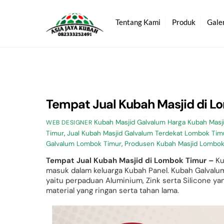
Skip
to
Tentang Kami
Produk
Gale
content
Tempat Jual Kubah Masjid di L
Kubah Masjid Galvalum
Harga Kubah Masj
WEB DESIGNER
Timur
,
Jual Kubah Masjid Galvalum Terdekat Lombok Tim
Galvalum Lombok Timur
,
Produsen Kubah Masjid Lombok
Tempat Jual Kubah Masjid di Lombok Timur –
Ku
masuk dalam keluarga Kubah Panel. Kubah Galvalum
yaitu perpaduan Aluminium, Zink serta Silicone
material yang ringan serta tahan lama.