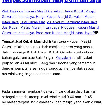
Tempat Jual Kubah Masjid di Intan Jaya
Web Designer
Kubah Masjid Galvalum
Harga Kubah Masjid
Galvalum Intan Jaya
,
Harga Kubah Masjid Galvalum Murah
Intan Jaya
,
Jual Kubah Masjid Galvalum Terdekat Intan Jaya
,
Jual Kubah Masjid Murah Intan Jaya
,
Produsen Kubah Masjid
Galvalum Intan Jaya
,
Produsen Kubah Masjid Intan Jaya
0
Tempat Jual Kubah Masjid di Intan Jaya –
Kubah Masjid
Galvalum ialah sebuah kubah masjid modern yang masuk
dalam keluarga Kubah Panel. Kubah Galvalum terbuat dari
bahan galvalum atau Baja Ringan.
Galvalum
sendiri yakni
perpaduan Alumunium, Seng dan Silicone yang tercampur
dengan sempurna sehingga sanggup membentuk sebuah
material yang ringan dan tahan lama.
Pada lazimnya membrant galvalum yang akan diaplikasikan
sebagai material mempunyai tebal mulai 0,40 mm – 0,45
milimeter tergantung diameter kubah masjid yang akan dibuat.