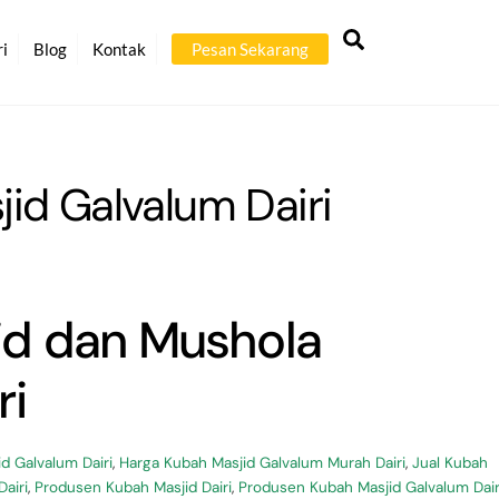
Back
Search
To
ri
Blog
Kontak
Pesan Sekarang
Top
id Galvalum Dairi
id dan Mushola
ri
d Galvalum Dairi
,
Harga Kubah Masjid Galvalum Murah Dairi
,
Jual Kubah
airi
,
Produsen Kubah Masjid Dairi
,
Produsen Kubah Masjid Galvalum Dair