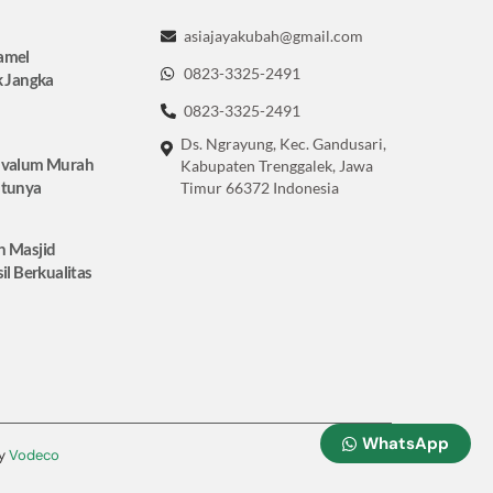
asiajayakubah@gmail.com
amel
0823-3325-2491
k Jangka
0823-3325-2491
Ds. Ngrayung, Kec. Gandusari,
lvalum Murah
Kabupaten Trenggalek, Jawa
ntunya
Timur 66372 Indonesia
h Masjid
il Berkualitas
WhatsApp
by
Vodeco