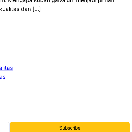
alum. Mengapa kubah galvalum menjadi pilihan
ualitas dan […]
litas
tas
Subscribe