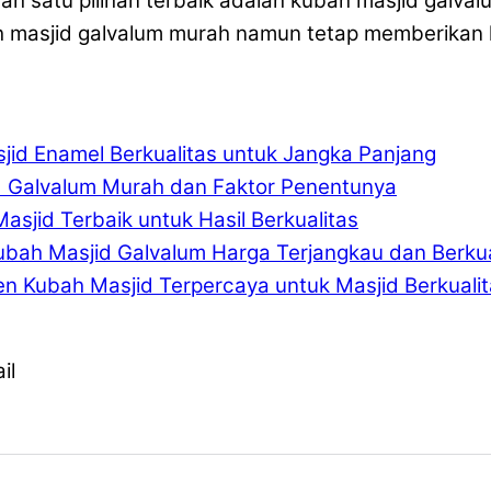
alah satu pilihan terbaik adalah kubah masjid galv
h masjid galvalum murah namun tetap memberikan k
jid Enamel Berkualitas untuk Jangka Panjang
d Galvalum Murah dan Faktor Penentunya
asjid Terbaik untuk Hasil Berkualitas
ubah Masjid Galvalum Harga Terjangkau dan Berkua
n Kubah Masjid Terpercaya untuk Masjid Berkuali
il