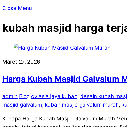
Close Menu
kubah masjid harga ter
Maret 27, 2026
Harga Kubah Masjid Galvalum M
admin
Blog
cv asia jaya kubah
,
desain kubah masj
masjid galvalum
,
kubah masjid galvalum murah
,
ku
Kenapa Harga Kubah Masjid Galvalum Murah Menja