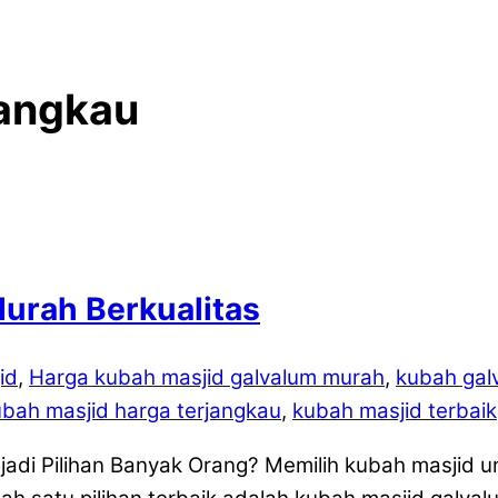
jangkau
urah Berkualitas
id
,
Harga kubah masjid galvalum murah
,
kubah gal
bah masjid harga terjangkau
,
kubah masjid terbaik
di Pilihan Banyak Orang? Memilih kubah masjid u