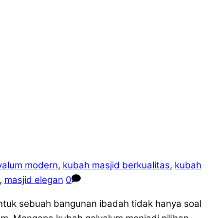
valum modern
,
kubah masjid berkualitas
,
kubah
,
masjid elegan
0
ntuk sebuah bangunan ibadah tidak hanya soal