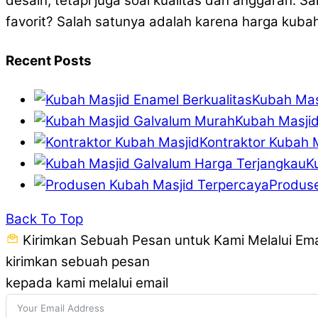
desain, tetapi juga soal kualitas dan anggaran. S
favorit? Salah satunya adalah karena harga kuba
Recent Posts
Kubah Mas
Kubah Masji
Kontraktor Kubah M
K
Produse
Back To Top
Kirimkan Sebuah Pesan untuk Kami Melalui Ema
kirimkan sebuah pesan
kepada kami melalui email