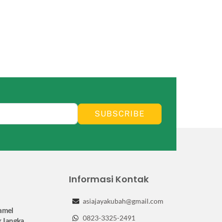
SUBSCRIBE
Informasi Kontak
asiajayakubah@gmail.com
amel
0823-3325-2491
k Jangka