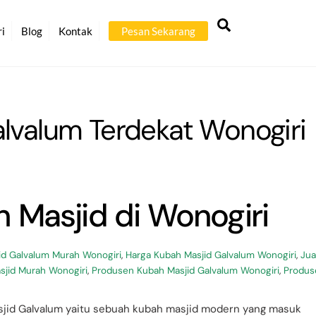
Back
Search
To
ri
Blog
Kontak
Pesan Sekarang
Top
alvalum Terdekat Wonogiri
 Masjid di Wonogiri
id Galvalum Murah Wonogiri
,
Harga Kubah Masjid Galvalum Wonogiri
,
Jua
sjid Murah Wonogiri
,
Produsen Kubah Masjid Galvalum Wonogiri
,
Produs
sjid Galvalum yaitu sebuah kubah masjid modern yang masuk