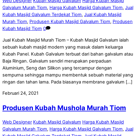
Web Designer
Kubah Masjid Galvalum
Harga Kubah Masjid
Galvalum Murah Tiom
,
Harga Kubah Masjid Galvalum Tiom
,
Jual
Kubah Masjid Galvalum Terdekat Tiom
,
Jual Kubah Masjid
Murah Tiom
,
Produsen Kubah Masjid Galvalum Tiom
,
Produsen
Kubah Masjid Tiom
0
Jual Kubah Masjid Murah Tiom – Kubah Masjid Galvalum ialah
sebuah kubah masjid modern yang masuk dalam keluarga
Kubah Panel. Kubah Galvalum terbuat dari bahan galvalum atau
Baja Ringan. Galvalum sendiri merupakan perpaduan
Aluminium, Seng dan Silikon yang tercampur dengan
sempurna sehingga mampu membentuk sebuah material yang
ringan dan tahan lama. Pada biasanya membrane galvalum […]
Februari 24, 2021
Produsen Kubah Mushola Murah Tiom
Web Designer
Kubah Masjid Galvalum
Harga Kubah Masjid
Galvalum Murah Tiom
,
Harga Kubah Masjid Galvalum Tiom
,
Jual
Kubah Masjid Galvalum Terdekat Tiom
,
Jual Kubah Masjid