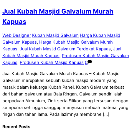
Jual Kubah Masjid Galvalum Murah
Kapuas
Web Designer
Kubah Masjid Galvalum
Harga Kubah Masjid
Galvalum Kapuas
,
Harga Kubah Masjid Galvalum Murah
Kapuas
,
Jual Kubah Masjid Galvalum Terdekat Kapuas
,
Jual
Kubah Masjid Murah Kapuas
,
Produsen Kubah Masjid Galvalum
Kapuas
,
Produsen Kubah Masjid Kapuas
0
Jual Kubah Masjid Galvalum Murah Kapuas – Kubah Masjid
Galvalum merupakan sebuah kubah masjid modern yang
masuk dalam keluarga Kubah Panel. Kubah Galvalum terbuat
dari bahan galvalum atau Baja Ringan. Galvalum sendiri ialah
perpaduan Almunium, Zink serta Silikon yang tersusun dengan
sempurna sehingga sanggup menyusun sebuah material yang
ringan dan tahan lama. Pada lazimnya membrane […]
Recent Posts