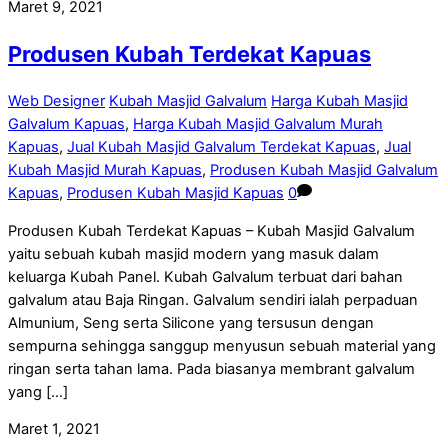
Maret 9, 2021
Produsen Kubah Terdekat Kapuas
Web Designer
Kubah Masjid Galvalum
Harga Kubah Masjid
Galvalum Kapuas
,
Harga Kubah Masjid Galvalum Murah
Kapuas
,
Jual Kubah Masjid Galvalum Terdekat Kapuas
,
Jual
Kubah Masjid Murah Kapuas
,
Produsen Kubah Masjid Galvalum
Kapuas
,
Produsen Kubah Masjid Kapuas
0
Produsen Kubah Terdekat Kapuas – Kubah Masjid Galvalum
yaitu sebuah kubah masjid modern yang masuk dalam
keluarga Kubah Panel. Kubah Galvalum terbuat dari bahan
galvalum atau Baja Ringan. Galvalum sendiri ialah perpaduan
Almunium, Seng serta Silicone yang tersusun dengan
sempurna sehingga sanggup menyusun sebuah material yang
ringan serta tahan lama. Pada biasanya membrant galvalum
yang […]
Maret 1, 2021