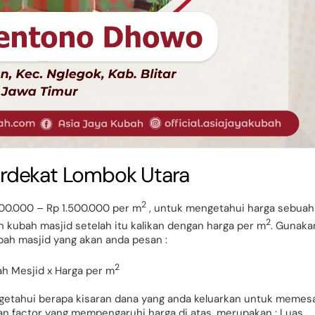
rdekat Lombok Utara
2
00.000 – Rp 1.500.000 per m
, untuk mengetahui harga sebuah
2
h kubah masjid setelah itu kalikan dengan harga per m
. Gunaka
bah masjid yang akan anda pesan :
2
ah Mesjid x Harga per m
getahui berapa kisaran dana yang anda keluarkan untuk memes
n factor yang mempengaruhi harga di atas, merupakan : Luas