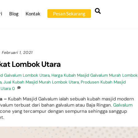
Back
Search
To
ri
Blog
Kontak
Pesan Sekarang
Top
Februari 1, 2021
kat Lombok Utara
id Galvalum Lombok Utara
,
Harga Kubah Masjid Galvalum Murah Lombok
a
,
Jual Kubah Masjid Murah Lombok Utara
,
Produsen Kubah Masjid
 Utara
0
a –
Kubah Masjid Galvalum ialah sebuah kubah masjid modern
valum terbuat dari bahan galvalum atau Baja Ringan.
Galvalum
ilicone yang tercampur dengan sempurna sehingga sanggup
t.