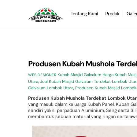
Skip
to
Tentang Kami
Produk
Gale
content
Produsen Kubah Mushola Terde
Kubah Masjid Galvalum
Harga Kubah Masj
WEB DESIGNER
Utara
,
Jual Kubah Masjid Galvalum Terdekat Lombok Utar
Galvalum Lombok Utara
,
Produsen Kubah Masjid Lombok
Produsen Kubah Mushola Terdekat Lombok Utar
yang masuk dalam keluarga Kubah Panel. Kubah Gal
sendiri yakni perpaduan Aluminium, Seng serta S
membentuk sebuah material yang ringan serta awe