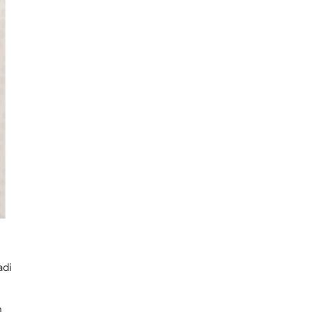
adi
n