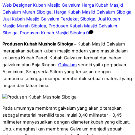
Web Designer
Kubah Masjid Galvalum
Harga Kubah Masjid
Galvalum Murah Sibolga
,
Harga Kubah Masjid Galvalum Sibolga
,
Jual Kubah Masjid Galvalum Terdekat Sibolga
,
Jual Kubah
Masjid Murah Sibolga
,
Produsen Kubah Masjid Galvalum
Sibolga
,
Produsen Kubah Masjid Sibolga
0
Produsen Kubah Mushola Sibolga –
Kubah Masjid Galvalum
merupakan sebuah kubah masjid modern yang masuk dalam
keluarga Kubah Panel. Kubah Galvalum terbuat dari bahan
galvalum atau Baja Ringan.
Galvalum
sendiri yaitu perpaduan
Aluminium, Seng serta Silikon yang tersusun dengan
sempurna sehingga mampu membentuk sebuah material yang
ringan dan tahan lama.
Pada umumnya membrant galvalum yang akan diterapkan
sebagai material memiliki tebal mulai 0,40 milimeter – 0,45
milimeter menyesuaikan dengan diameter kubah yang dibuat.
Untuk menghasilkan membrane Galvalum menjadi sebuah