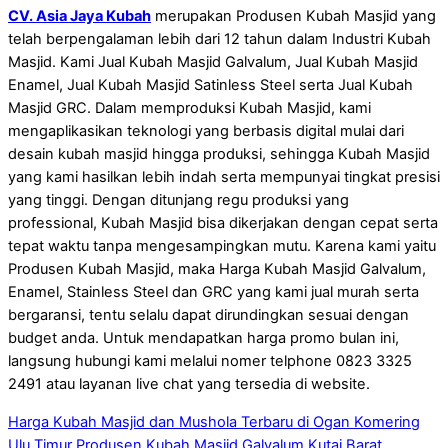
CV. Asia Jaya Kubah
merupakan Produsen Kubah Masjid yang
telah berpengalaman lebih dari 12 tahun dalam Industri Kubah
Masjid. Kami Jual Kubah Masjid Galvalum, Jual Kubah Masjid
Enamel, Jual Kubah Masjid Satinless Steel serta Jual Kubah
Masjid GRC. Dalam memproduksi Kubah Masjid, kami
mengaplikasikan teknologi yang berbasis digital mulai dari
desain kubah masjid hingga produksi, sehingga Kubah Masjid
yang kami hasilkan lebih indah serta mempunyai tingkat presisi
yang tinggi. Dengan ditunjang regu produksi yang
professional, Kubah Masjid bisa dikerjakan dengan cepat serta
tepat waktu tanpa mengesampingkan mutu. Karena kami yaitu
Produsen Kubah Masjid, maka Harga Kubah Masjid Galvalum,
Enamel, Stainless Steel dan GRC yang kami jual murah serta
bergaransi, tentu selalu dapat dirundingkan sesuai dengan
budget anda. Untuk mendapatkan harga promo bulan ini,
langsung hubungi kami melalui nomer telphone 0823 3325
2491 atau layanan live chat yang tersedia di website.
Harga Kubah Masjid dan Mushola Terbaru di Ogan Komering
Ulu Timur
Produsen Kubah Masjid Galvalum Kutai Barat