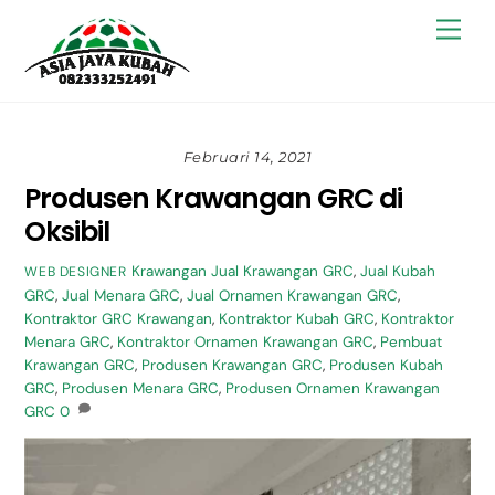
Skip
Back
Men
to
To
content
Top
Februari 14, 2021
Produsen Krawangan GRC di
Oksibil
Krawangan
Jual Krawangan GRC
,
Jual Kubah
WEB DESIGNER
GRC
,
Jual Menara GRC
,
Jual Ornamen Krawangan GRC
,
Kontraktor GRC Krawangan
,
Kontraktor Kubah GRC
,
Kontraktor
Menara GRC
,
Kontraktor Ornamen Krawangan GRC
,
Pembuat
Krawangan GRC
,
Produsen Krawangan GRC
,
Produsen Kubah
GRC
,
Produsen Menara GRC
,
Produsen Ornamen Krawangan
GRC
0