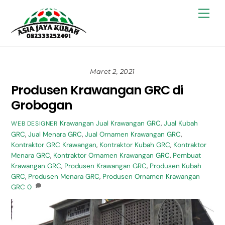
Skip
Back
Men
to
To
content
Top
Maret 2, 2021
Produsen Krawangan GRC di
Grobogan
Krawangan
Jual Krawangan GRC
,
Jual Kubah
WEB DESIGNER
GRC
,
Jual Menara GRC
,
Jual Ornamen Krawangan GRC
,
Kontraktor GRC Krawangan
,
Kontraktor Kubah GRC
,
Kontraktor
Menara GRC
,
Kontraktor Ornamen Krawangan GRC
,
Pembuat
Krawangan GRC
,
Produsen Krawangan GRC
,
Produsen Kubah
GRC
,
Produsen Menara GRC
,
Produsen Ornamen Krawangan
GRC
0