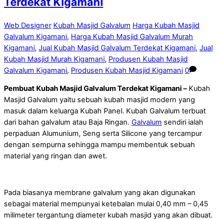
Terdekat Kigamani
Web Designer
Kubah Masjid Galvalum
Harga Kubah Masjid
Galvalum Kigamani
,
Harga Kubah Masjid Galvalum Murah
Kigamani
,
Jual Kubah Masjid Galvalum Terdekat Kigamani
,
Jual
Kubah Masjid Murah Kigamani
,
Produsen Kubah Masjid
Galvalum Kigamani
,
Produsen Kubah Masjid Kigamani
0
Pembuat Kubah Masjid Galvalum Terdekat Kigamani –
Kubah
Masjid Galvalum yaitu sebuah kubah masjid modern yang
masuk dalam keluarga Kubah Panel. Kubah Galvalum terbuat
dari bahan galvalum atau Baja Ringan.
Galvalum
sendiri ialah
perpaduan Alumunium, Seng serta Silicone yang tercampur
dengan sempurna sehingga mampu membentuk sebuah
material yang ringan dan awet.
Pada biasanya membrane galvalum yang akan digunakan
sebagai material mempunyai ketebalan mulai 0,40 mm – 0,45
milimeter tergantung diameter kubah masjid yang akan dibuat.