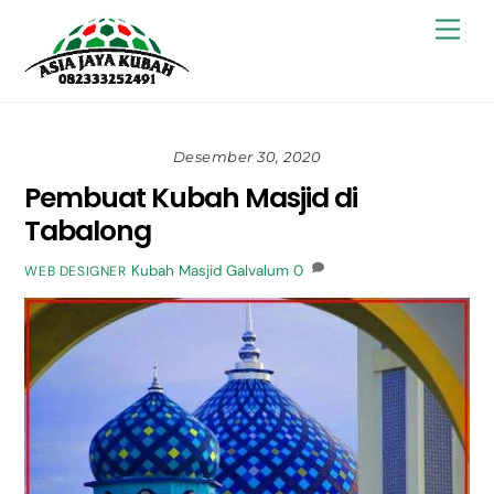
Skip
Back
Men
to
To
content
Top
Desember 30, 2020
Pembuat Kubah Masjid di
Tabalong
Kubah Masjid Galvalum
0
WEB DESIGNER