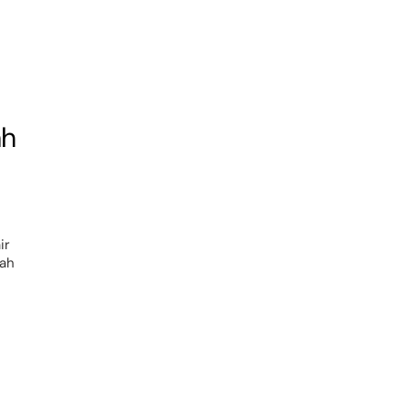
ah
ir
bah