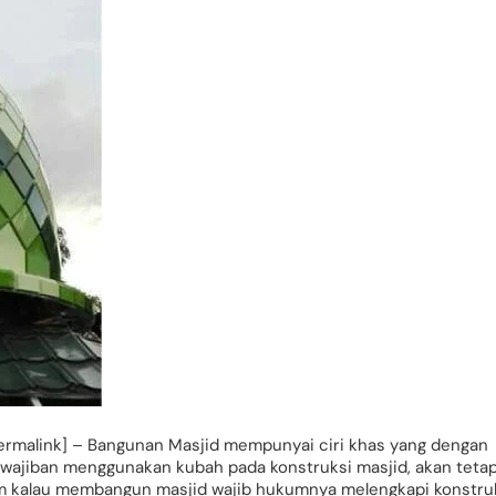
ermalink] – Bangunan Masjid mempunyai ciri khas yang dengan
wajiban menggunakan kubah pada konstruksi masjid, akan tetap
m kalau membangun masjid wajib hukumnya melengkapi konstru