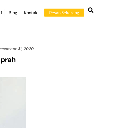
Back
Search
To
ri
Blog
Kontak
Pesan Sekarang
Top
Desember 31, 2020
mprah