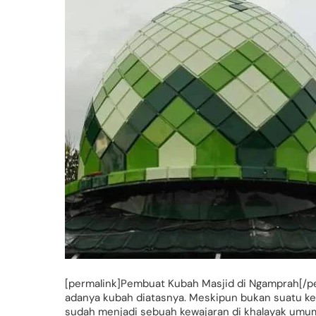
[permalink]Pembuat Kubah Masjid di Ngamprah[/p
adanya kubah diatasnya. Meskipun bukan suatu ke
sudah menjadi sebuah kewajaran di khalayak umu