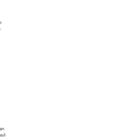
n
n
an
sil