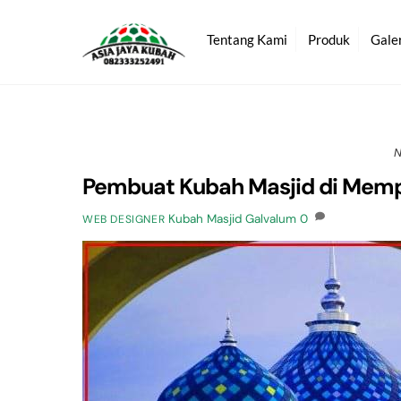
Skip
to
Tentang Kami
Produk
Gale
content
N
Pembuat Kubah Masjid di Me
Kubah Masjid Galvalum
0
WEB DESIGNER