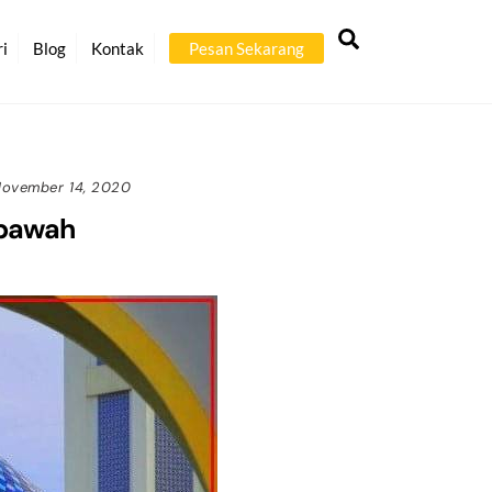
Back
Search
To
ri
Blog
Kontak
Pesan Sekarang
Top
ovember 14, 2020
mpawah