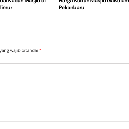
ual Kubah Masjid di
Harga Kubah Masjid Galvalu
Timur
Pekanbaru
yang wajib ditandai
*