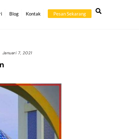
Back
Search
To
ri
Blog
Kontak
Pesan Sekarang
Top
Januari 7, 2021
n