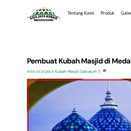
Skip
to
Tentang Kami
Produk
Gale
content
Pembuat Kubah Masjid di Meda
Kubah Masjid Galvalum
0
WEB DESIGNER