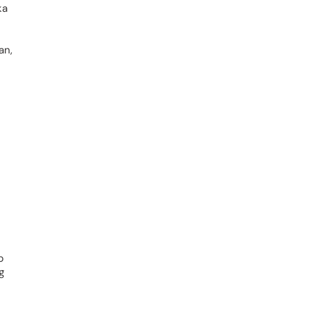
ka
an,
p
g