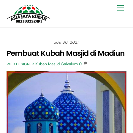
Skip
Back
Men
to
To
content
Top
Juli 30, 2021
Pembuat Kubah Masjid di Madiun
Kubah Masjid Galvalum
0
WEB DESIGNER