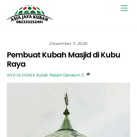
Skip
Back
Men
to
To
content
Top
Desember 7, 2020
Pembuat Kubah Masjid di Kubu
Raya
Kubah Masjid Galvalum
0
WEB DESIGNER