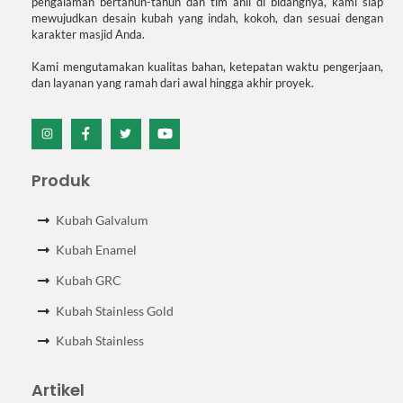
pengalaman bertahun-tahun dan tim ahli di bidangnya, kami siap
mewujudkan desain kubah yang indah, kokoh, dan sesuai dengan
karakter masjid Anda.
Kami mengutamakan kualitas bahan, ketepatan waktu pengerjaan,
dan layanan yang ramah dari awal hingga akhir proyek.
Icon
Icon
Icon
Icon
label
label
label
label
Produk
Kubah Galvalum
Kubah Enamel
Kubah GRC
Kubah Stainless Gold
Kubah Stainless
Artikel