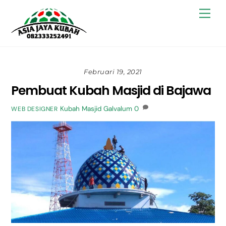
Skip
Back
Men
to
To
content
Top
Februari 19, 2021
Pembuat Kubah Masjid di Bajawa
Kubah Masjid Galvalum
0
WEB DESIGNER