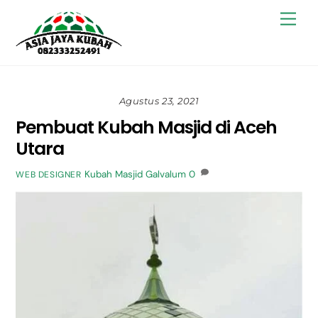
Skip
Back
Men
to
To
content
Top
Agustus 23, 2021
Pembuat Kubah Masjid di Aceh
Utara
Kubah Masjid Galvalum
0
WEB DESIGNER