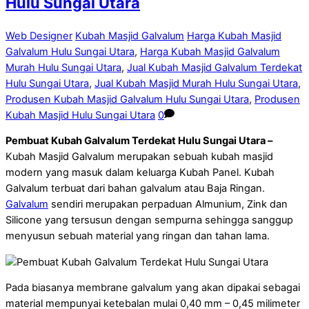
Hulu Sungai Utara
Web Designer
Kubah Masjid Galvalum
Harga Kubah Masjid
Galvalum Hulu Sungai Utara
,
Harga Kubah Masjid Galvalum
Murah Hulu Sungai Utara
,
Jual Kubah Masjid Galvalum Terdekat
Hulu Sungai Utara
,
Jual Kubah Masjid Murah Hulu Sungai Utara
,
Produsen Kubah Masjid Galvalum Hulu Sungai Utara
,
Produsen
Kubah Masjid Hulu Sungai Utara
0
Pembuat Kubah Galvalum Terdekat Hulu Sungai Utara –
Kubah Masjid Galvalum merupakan sebuah kubah masjid
modern yang masuk dalam keluarga Kubah Panel. Kubah
Galvalum terbuat dari bahan galvalum atau Baja Ringan.
Galvalum
sendiri merupakan perpaduan Almunium, Zink dan
Silicone yang tersusun dengan sempurna sehingga sanggup
menyusun sebuah material yang ringan dan tahan lama.
Pada biasanya membrane galvalum yang akan dipakai sebagai
material mempunyai ketebalan mulai 0,40 mm – 0,45 milimeter