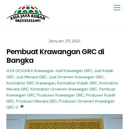
Skip
Back
Men
to
To
content
Top
Januari 27, 2021
Pembuat Krawangan GRC di
Bangka
Krawangan
Jual Krawangan GRC
,
Jual Kubah
WEB DESIGNER
GRC
,
Jual Menara GRC
,
Jual Ornamen Krawangan GRC
,
Kontraktor GRC Krawangan
,
Kontraktor Kubah GRC
,
Kontraktor
Menara GRC
,
Kontraktor Ornamen Krawangan GRC
,
Pembuat
Krawangan GRC
,
Produsen Krawangan GRC
,
Produsen Kubah
GRC
,
Produsen Menara GRC
,
Produsen Ornamen Krawangan
GRC
0