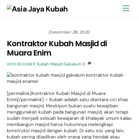
Skip
Back
Men
to
To
content
Top
Desember 28, 2020
Kontraktor Kubah Masjid di
Muara Enim
Kubah Masjid Galvalum
0
WEB DESIGNER
[permalink]Kontraktor Kubah Masjid di Muara
Enim[/permalink] – Kubah adalah satu diantara ciri khas
bangunan masjid. Meskipun bukan suatu kewajiban
menggunakan kubah pada bangunan masjid, akan tetapi
sudah menjadi sebuah kewajaran di khalayak umum kalau
membangun masjid harus hukumnya melengkapi
konstruksi masjid dengan kubah. Di satu sisi yang lain,
kubah sering dijadikan oleh orang yang hendak atau