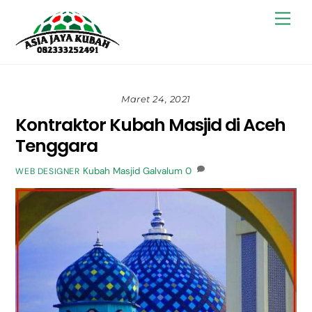
Skip
Back
Men
to
To
content
Top
Maret 24, 2021
Kontraktor Kubah Masjid di Aceh
Tenggara
Kubah Masjid Galvalum
0
WEB DESIGNER