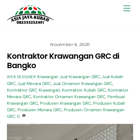
Skip
Back
Men
to
To
content
Top
November 6, 2020
Kontraktor Krawangan GRC di
Bangko
Krawangan
Jual Krawangan GRC
,
Jual Kubah
WEB DESIGNER
GRC
,
Jual Menara GRC
,
Jual Ornamen Krawangan GRC
,
Kontraktor GRC Krawangan
,
Kontraktor Kubah GRC
,
Kontraktor
Menara GRC
,
Kontraktor Ornamen Krawangan GRC
,
Pembuat
Krawangan GRC
,
Produsen Krawangan GRC
,
Produsen Kubah
GRC
,
Produsen Menara GRC
,
Produsen Ornamen Krawangan
GRC
0