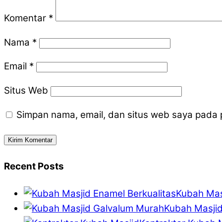
Komentar
*
Nama
*
Email
*
Situs Web
Simpan nama, email, dan situs web saya pada 
Recent Posts
Kubah Mas
Kubah Masji