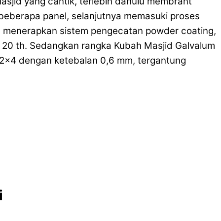
sjid yang cantik, terlebih dahulu membrant
 beberapa panel, selanjutnya memasuki proses
n menerapkan sistem pengecatan powder coating,
 20 th. Sedangkan rangka Kubah Masjid Galvalum
low 2×4 dengan ketebalan 0,6 mm, tergantung
i