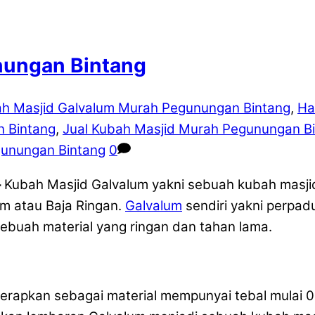
nungan Bintang
h Masjid Galvalum Murah Pegunungan Bintang
,
Ha
n Bintang
,
Jual Kubah Masjid Murah Pegunungan B
gunungan Bintang
0
–
Kubah Masjid Galvalum yakni sebuah kubah masj
um atau Baja Ringan.
Galvalum
sendiri yakni perpad
uah material yang ringan dan tahan lama.
erapkan sebagai material mempunyai tebal mulai