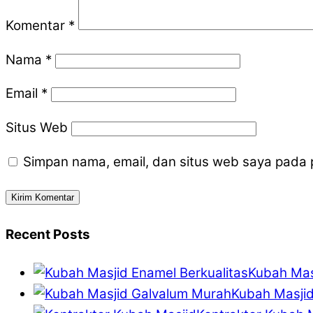
Komentar
*
Nama
*
Email
*
Situs Web
Simpan nama, email, dan situs web saya pada 
Recent Posts
Kubah Mas
Kubah Masji