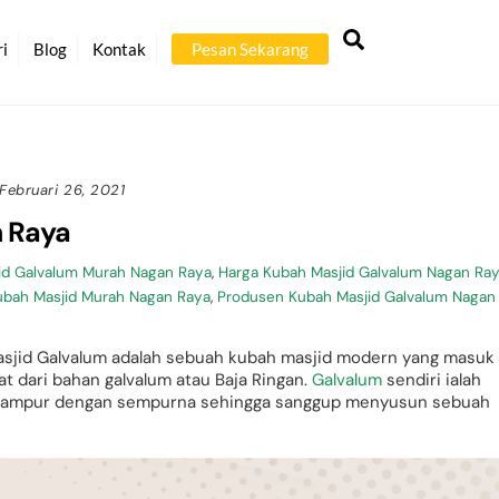
Back
Search
To
ri
Blog
Kontak
Pesan Sekarang
Top
Februari 26, 2021
n Raya
id Galvalum Murah Nagan Raya
,
Harga Kubah Masjid Galvalum Nagan Ra
ubah Masjid Murah Nagan Raya
,
Produsen Kubah Masjid Galvalum Nagan
sjid Galvalum adalah sebuah kubah masjid modern yang masuk
t dari bahan galvalum atau Baja Ringan.
Galvalum
sendiri ialah
ercampur dengan sempurna sehingga sanggup menyusun sebuah