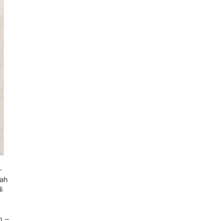
–
uah
i
h –