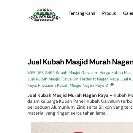
Skip
to
Tentang Kami
Produk
Gale
content
Jual Kubah Masjid Murah Naga
Kubah Masjid Galvalum
Harga Kubah Masj
WEB DESIGNER
Jual Kubah Masjid Galvalum Terdekat Nagan Raya
,
Jual K
Raya
,
Produsen Kubah Masjid Nagan Raya
0
Jual Kubah Masjid Murah Nagan Raya –
Kubah Ma
dalam keluarga Kubah Panel. Kubah Galvalum terbua
perpaduan Alumunium, Zink serta Silikon yang t
material yang ringan serta tahan lama.