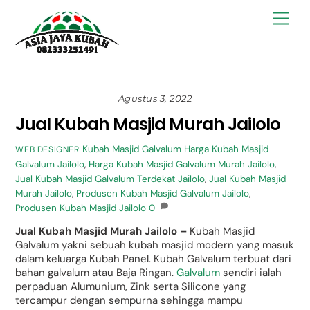
Skip
Back
Men
to
To
content
Top
Agustus 3, 2022
Jual Kubah Masjid Murah Jailolo
Kubah Masjid Galvalum
Harga Kubah Masjid
WEB DESIGNER
Galvalum Jailolo
,
Harga Kubah Masjid Galvalum Murah Jailolo
,
Jual Kubah Masjid Galvalum Terdekat Jailolo
,
Jual Kubah Masjid
Murah Jailolo
,
Produsen Kubah Masjid Galvalum Jailolo
,
Produsen Kubah Masjid Jailolo
0
Jual Kubah Masjid Murah Jailolo –
Kubah Masjid
Galvalum yakni sebuah kubah masjid modern yang masuk
dalam keluarga Kubah Panel. Kubah Galvalum terbuat dari
bahan galvalum atau Baja Ringan.
Galvalum
sendiri ialah
perpaduan Alumunium, Zink serta Silicone yang
tercampur dengan sempurna sehingga mampu