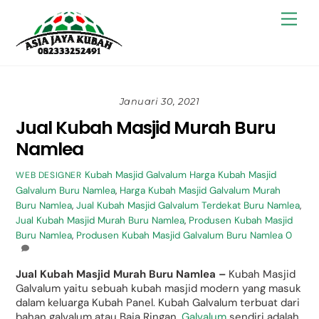
Skip
Back
Men
to
To
content
Top
Januari 30, 2021
Jual Kubah Masjid Murah Buru
Namlea
Kubah Masjid Galvalum
Harga Kubah Masjid
WEB DESIGNER
Galvalum Buru Namlea
,
Harga Kubah Masjid Galvalum Murah
Buru Namlea
,
Jual Kubah Masjid Galvalum Terdekat Buru Namlea
,
Jual Kubah Masjid Murah Buru Namlea
,
Produsen Kubah Masjid
Buru Namlea
,
Produsen Kubah Masjid Galvalum Buru Namlea
0
Jual Kubah Masjid Murah Buru Namlea –
Kubah Masjid
Galvalum yaitu sebuah kubah masjid modern yang masuk
dalam keluarga Kubah Panel. Kubah Galvalum terbuat dari
bahan galvalum atau Baja Ringan.
Galvalum
sendiri adalah