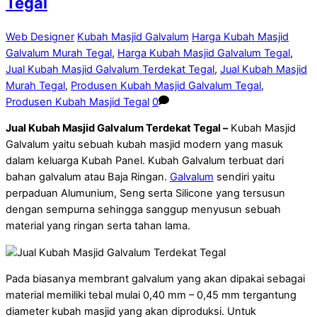
Tegal
Web Designer
Kubah Masjid Galvalum
Harga Kubah Masjid
Galvalum Murah Tegal
,
Harga Kubah Masjid Galvalum Tegal
,
Jual Kubah Masjid Galvalum Terdekat Tegal
,
Jual Kubah Masjid
Murah Tegal
,
Produsen Kubah Masjid Galvalum Tegal
,
Produsen Kubah Masjid Tegal
0
Jual Kubah Masjid Galvalum Terdekat Tegal –
Kubah Masjid
Galvalum yaitu sebuah kubah masjid modern yang masuk
dalam keluarga Kubah Panel. Kubah Galvalum terbuat dari
bahan galvalum atau Baja Ringan.
Galvalum
sendiri yaitu
perpaduan Alumunium, Seng serta Silicone yang tersusun
dengan sempurna sehingga sanggup menyusun sebuah
material yang ringan serta tahan lama.
Pada biasanya membrant galvalum yang akan dipakai sebagai
material memiliki tebal mulai 0,40 mm – 0,45 mm tergantung
diameter kubah masjid yang akan diproduksi. Untuk