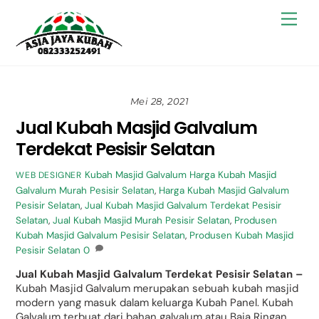
Skip
Back
Men
to
To
content
Top
Mei 28, 2021
Jual Kubah Masjid Galvalum
Terdekat Pesisir Selatan
Kubah Masjid Galvalum
Harga Kubah Masjid
WEB DESIGNER
Galvalum Murah Pesisir Selatan
,
Harga Kubah Masjid Galvalum
Pesisir Selatan
,
Jual Kubah Masjid Galvalum Terdekat Pesisir
Selatan
,
Jual Kubah Masjid Murah Pesisir Selatan
,
Produsen
Kubah Masjid Galvalum Pesisir Selatan
,
Produsen Kubah Masjid
Pesisir Selatan
0
Jual Kubah Masjid Galvalum Terdekat Pesisir Selatan –
Kubah Masjid Galvalum merupakan sebuah kubah masjid
modern yang masuk dalam keluarga Kubah Panel. Kubah
Galvalum terbuat dari bahan galvalum atau Baja Ringan.