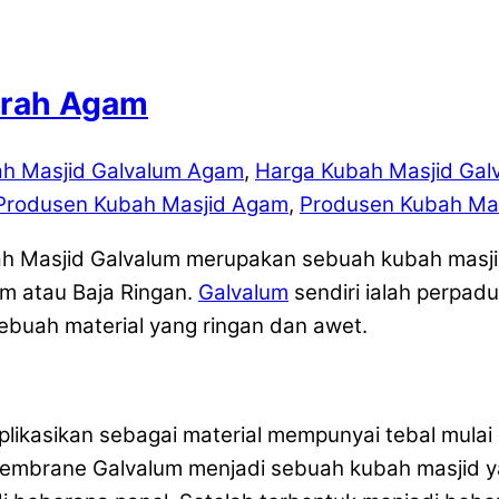
urah Agam
h Masjid Galvalum Agam
,
Harga Kubah Masjid Ga
Produsen Kubah Masjid Agam
,
Produsen Kubah Ma
h Masjid Galvalum merupakan sebuah kubah masji
um atau Baja Ringan.
Galvalum
sendiri ialah perpad
uah material yang ringan dan awet.
plikasikan sebagai material mempunyai tebal mul
embrane Galvalum menjadi sebuah kubah masjid ya