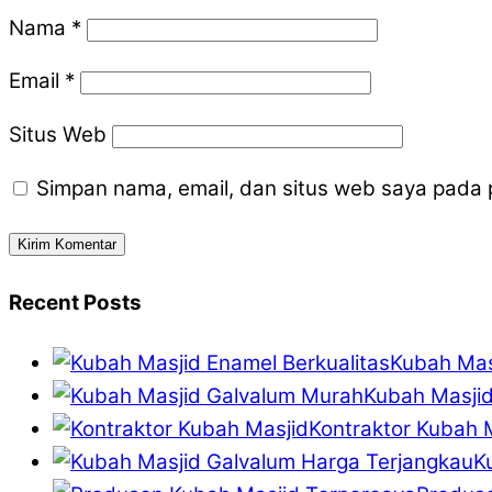
Nama
*
Email
*
Situs Web
Simpan nama, email, dan situs web saya pada 
Recent Posts
Kubah Mas
Kubah Masji
Kontraktor Kubah M
K