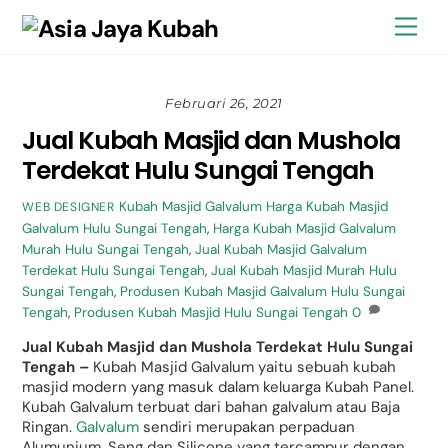
Skip
Back
Men
to
To
content
Top
Februari 26, 2021
Jual Kubah Masjid dan Mushola
Terdekat Hulu Sungai Tengah
Kubah Masjid Galvalum
Harga Kubah Masjid
WEB DESIGNER
Galvalum Hulu Sungai Tengah
,
Harga Kubah Masjid Galvalum
Murah Hulu Sungai Tengah
,
Jual Kubah Masjid Galvalum
Terdekat Hulu Sungai Tengah
,
Jual Kubah Masjid Murah Hulu
Sungai Tengah
,
Produsen Kubah Masjid Galvalum Hulu Sungai
Tengah
,
Produsen Kubah Masjid Hulu Sungai Tengah
0
Jual Kubah Masjid dan Mushola Terdekat Hulu Sungai
Tengah –
Kubah Masjid Galvalum yaitu sebuah kubah
masjid modern yang masuk dalam keluarga Kubah Panel.
Kubah Galvalum terbuat dari bahan galvalum atau Baja
Ringan.
Galvalum
sendiri merupakan perpaduan
Alumunium, Seng dan Silicone yang tercampur dengan