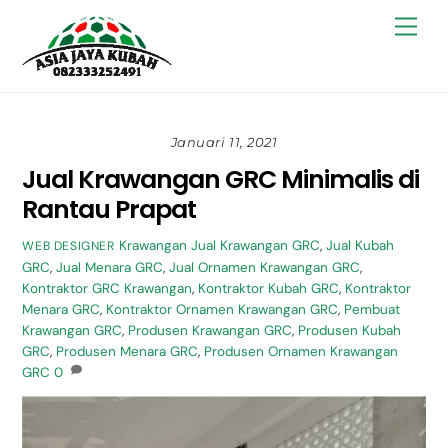
Skip
Back
Men
to
To
content
Top
Januari 11, 2021
Jual Krawangan GRC Minimalis di
Rantau Prapat
Krawangan
Jual Krawangan GRC
,
Jual Kubah
WEB DESIGNER
GRC
,
Jual Menara GRC
,
Jual Ornamen Krawangan GRC
,
Kontraktor GRC Krawangan
,
Kontraktor Kubah GRC
,
Kontraktor
Menara GRC
,
Kontraktor Ornamen Krawangan GRC
,
Pembuat
Krawangan GRC
,
Produsen Krawangan GRC
,
Produsen Kubah
GRC
,
Produsen Menara GRC
,
Produsen Ornamen Krawangan
GRC
0