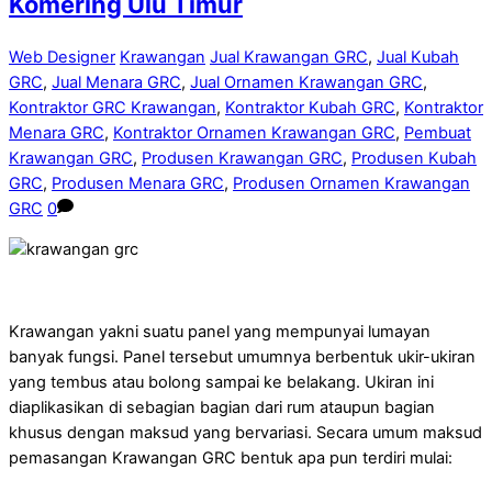
Komering Ulu Timur
Web Designer
Krawangan
Jual Krawangan GRC
,
Jual Kubah
GRC
,
Jual Menara GRC
,
Jual Ornamen Krawangan GRC
,
Kontraktor GRC Krawangan
,
Kontraktor Kubah GRC
,
Kontraktor
Menara GRC
,
Kontraktor Ornamen Krawangan GRC
,
Pembuat
Krawangan GRC
,
Produsen Krawangan GRC
,
Produsen Kubah
GRC
,
Produsen Menara GRC
,
Produsen Ornamen Krawangan
GRC
0
Krawangan yakni suatu panel yang mempunyai lumayan
banyak fungsi. Panel tersebut umumnya berbentuk ukir-ukiran
yang tembus atau bolong sampai ke belakang. Ukiran ini
diaplikasikan di sebagian bagian dari rum ataupun bagian
khusus dengan maksud yang bervariasi. Secara umum maksud
pemasangan Krawangan GRC bentuk apa pun terdiri mulai: