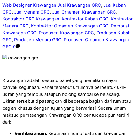
Web Designer
Krawangan
Jual Krawangan GRC
,
Jual Kubah
GRC
,
Jual Menara GRC
,
Jual Ornamen Krawangan GRC
,
Kontraktor GRC Krawangan
,
Kontraktor Kubah GRC
,
Kontraktor
Menara GRC
,
Kontraktor Ornamen Krawangan GRC
,
Pembuat
Krawangan GRC
,
Produsen Krawangan GRC
,
Produsen Kubah
GRC
,
Produsen Menara GRC
,
Produsen Ornamen Krawangan
GRC
0
Krawangan adalah sesuatu panel yang memiliki lumayan
banyak kegunaan. Panel tersebut umumnya berbentuk ukir-
ukiran yang tembus ataupun bolong sampai ke belakang.
Ukiran tersebut dipasangkan di beberapa bagian dari rum atau
bagian khusus dengan tujuan yang bervariasi. Secara umum
maksud pemasangan Krawangan GRC bentuk apa pun terdiri
dari:
Ventilasi angin.
Kegunaan nomor satu dari krawangan