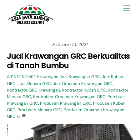
Skip
Back
Men
to
To
content
Top
Februari 21, 2021
Jual Krawangan GRC Berkualitas
di Tanah Bumbu
Krawangan
Jual Krawangan GRC
,
Jual Kubah
WEB DESIGNER
GRC
,
Jual Menara GRC
,
Jual Ornamen Krawangan GRC
,
Kontraktor GRC Krawangan
,
Kontraktor Kubah GRC
,
Kontraktor
Menara GRC
,
Kontraktor Ornamen Krawangan GRC
,
Pembuat
Krawangan GRC
,
Produsen Krawangan GRC
,
Produsen Kubah
GRC
,
Produsen Menara GRC
,
Produsen Ornamen Krawangan
GRC
0