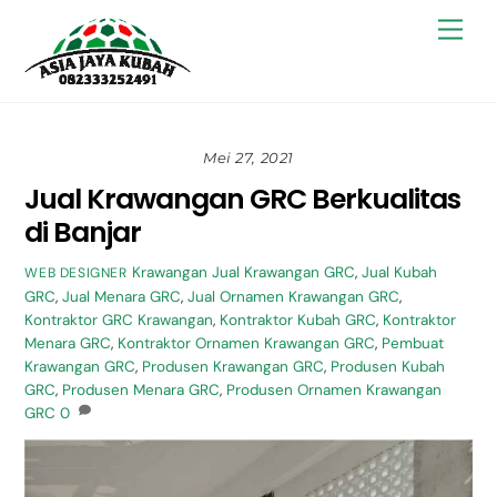
Skip
Back
Men
to
To
content
Top
Mei 27, 2021
Jual Krawangan GRC Berkualitas
di Banjar
Krawangan
Jual Krawangan GRC
,
Jual Kubah
WEB DESIGNER
GRC
,
Jual Menara GRC
,
Jual Ornamen Krawangan GRC
,
Kontraktor GRC Krawangan
,
Kontraktor Kubah GRC
,
Kontraktor
Menara GRC
,
Kontraktor Ornamen Krawangan GRC
,
Pembuat
Krawangan GRC
,
Produsen Krawangan GRC
,
Produsen Kubah
GRC
,
Produsen Menara GRC
,
Produsen Ornamen Krawangan
GRC
0