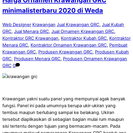
Harga Ornamen Krawangan GRC
minimalisterbaru 2020 di Weda
Web Designer
Krawangan
Jual Krawangan GRC
,
Jual Kubah
GRC
,
Jual Menara GRC
,
Jual Ornamen Krawangan GRC
,
Kontraktor GRC Krawangan
,
Kontraktor Kubah GRC
,
Kontraktor
Menara GRC
,
Kontraktor Ornamen Krawangan GRC
,
Pembuat
Krawangan GRC
,
Produsen Krawangan GRC
,
Produsen Kubah
GRC
,
Produsen Menara GRC
,
Produsen Ornamen Krawangan
GRC
0
Krawangan yakni suatu panel yang mempunyai agak banyak
fungsi. Panel ini pada umumnya berupa ukir-ukiran yang
tembus maupun berlubang sampai ke belakang. Ukiran
tersebut diaplikasikan di sebagian bagian mulai rum maupun
sisi tertentu dengan tujuan yang bermacam-macam. Pada