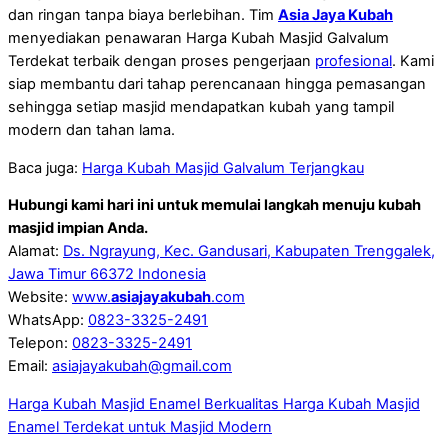
dan ringan tanpa biaya berlebihan. Tim
Asia Jaya Kubah
menyediakan penawaran Harga Kubah Masjid Galvalum
Terdekat terbaik dengan proses pengerjaan
profesional
. Kami
siap membantu dari tahap perencanaan hingga pemasangan
sehingga setiap masjid mendapatkan kubah yang tampil
modern dan tahan lama.
Baca juga:
Harga Kubah Masjid Galvalum Terjangkau
Hubungi kami hari ini untuk memulai langkah menuju kubah
masjid impian Anda.
Alamat:
Ds. Ngrayung, Kec. Gandusari, Kabupaten Trenggalek,
Jawa Timur 66372 Indonesia
Website:
www.
asiajayakubah
.com
WhatsApp:
0823-3325-2491
Telepon:
0823-3325-2491
Email:
asiajayakubah@gmail.com
Harga Kubah Masjid Enamel Berkualitas
Harga Kubah Masjid
Enamel Terdekat untuk Masjid Modern