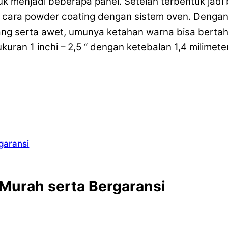
uk menjadi beberapa panel. Setelah terbentuk jadi
n cara powder coating dengan sistem oven. Den
lang serta awet, umunya ketahan warna bisa berta
ukuran 1 inchi – 2,5 “ dengan ketebalan 1,4 milime
rgaransi
 Murah serta Bergaransi