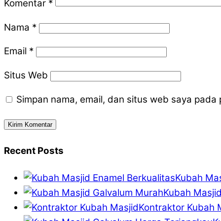
Komentar
*
Nama
*
Email
*
Situs Web
Simpan nama, email, dan situs web saya pada 
Recent Posts
Kubah Mas
Kubah Masji
Kontraktor Kubah M