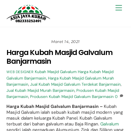
Skip
Back
Men
to
To
content
Top
Maret 14, 2021
Harga Kubah Masjid Galvalum
Banjarmasin
Kubah Masjid Galvalum
Harga Kubah Masjid
WEB DESIGNER
Galvalum Banjarmasin
,
Harga Kubah Masjid Galvalum Murah
Banjarmasin
,
Jual Kubah Masjid Galvalum Terdekat Banjarmasin
,
Jual Kubah Masjid Murah Banjarmasin
,
Produsen Kubah Masjid
Banjarmasin
,
Produsen Kubah Masjid Galvalum Banjarmasin
0
Harga Kubah Masjid Galvalum Banjarmasin –
Kubah
Masjid Galvalum ialah sebuah kubah masjid modern yang
masuk dalam keluarga Kubah Panel. Kubah Galvalum
terbuat dari bahan galvalum atau Baja Ringan.
Galvalum
sendiri ialah perpaduan Alumunium, Zink dan Silikon yang